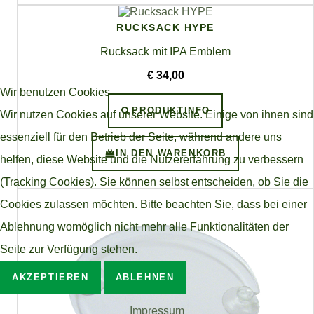
RUCKSACK HYPE
Rucksack mit IPA Emblem
€ 34,00
Wir benutzen Cookies
PRODUKTINFO
Wir nutzen Cookies auf unserer Website. Einige von ihnen sind
essenziell für den Betrieb der Seite, während andere uns
IN DEN WARENKORB
helfen, diese Website und die Nutzererfahrung zu verbessern
(Tracking Cookies). Sie können selbst entscheiden, ob Sie die
Cookies zulassen möchten. Bitte beachten Sie, dass bei einer
Ablehnung womöglich nicht mehr alle Funktionalitäten der
Seite zur Verfügung stehen.
AKZEPTIEREN
ABLEHNEN
Impressum